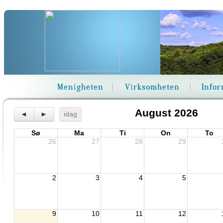
Menigheten
Virksomheten
Info
August 2026
◄
►
idag
Sø
Ma
Ti
On
To
26
27
28
29
2
3
4
5
9
10
11
12